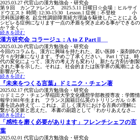
2025.03.27
代官山の漢方勉強会・研究会
第９回 カンファレンス 2025.5.11 日曜日☆会場：ヒルサイ
ドウエスト 時間: 12:30-15:30 Lesson.1 症例：不登校 小
児科医診断名 起立性調節障害経方理論を駆使したことによる
シビレる症例になります一点の矛盾を突き止める事ができるの
か？全く...
続きを読む
漢方研究会 コラージュ：A to Z PartⅡ
2025.03.20
代官山の漢方勉強会・研究会
今回のコラムも、漢方に興味を持たれた、若い医師・薬剤師の
方々が対象になります。予めご了承ください。 PartⅠでは、時
代の変化によって、漢方の考え方も変わり、新たな方剤が創製
された事を示した。それは、社会的または医学界の風潮による
影響が大...
続きを読む
『未来をつくる言葉』ドミニク・チェン著
2025.02.17
代官山の漢方勉強会・研究会
☆ドミニク・チェン早稲田大学文化構想学部教授専攻：学際情
報学1981年生まれ フランス国籍日仏英のトリリンガル ☆本
書を読み終えて… これは、正しく漢方における古典の理解に
繋がる文脈と思えた。 本書の副題として「わかりあえなさ...
続きを読む
「感性を磨く必要があります」フレンチシェフの言
葉
2025.02.01
代官山の漢方勉強会・研究会