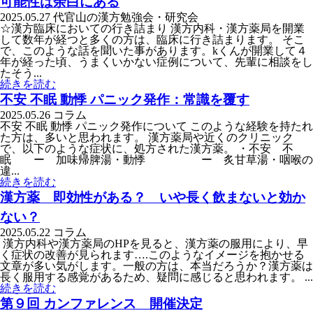
可能性は余白にある
2025.05.27
代官山の漢方勉強会・研究会
☆漢方臨床においての行き詰まり 漢方内科・漢方薬局を開業
して数年が経つと多くの方は、臨床に行き詰まります。 そこ
で、このような話を聞いた事があります。kくんが開業して４
年が経った頃、うまくいかない症例について、先輩に相談をし
たそう...
続きを読む
不安 不眠 動悸 パニック発作：常識を覆す
2025.05.26
コラム
不安 不眠 動悸 パニック発作について このような経験を持たれ
た方は、多いと思われます。 漢方薬局や近くのクリニック
で、以下のような症状に、処方された漢方薬。 ・不安 不
眠 ー 加味帰脾湯・動悸 ー 炙甘草湯・咽喉の
違...
続きを読む
漢方薬 即効性がある？ いや長く飲まないと効か
ない？
2025.05.22
コラム
漢方内科や漢方薬局のHPを見ると、漢方薬の服用により、早
く症状の改善が見られます….このようなイメージを抱かせる
文章が多い気がします。一般の方は、本当だろうか？漢方薬は
長く服用する感覚があるため、疑問に感じると思われます。 ...
続きを読む
第９回 カンファレンス 開催決定