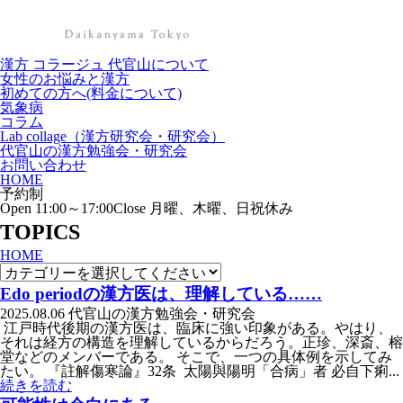
漢方 コラージュ 代官山について
女性のお悩みと漢方
初めての方へ(料金について)
気象病
コラム
Lab collage（漢方研究会・研究会）
代官山の漢方勉強会・研究会
お問い合わせ
HOME
予約制
Open 11:00～17:00
Close 月曜、木曜、日祝休み
TOPICS
HOME
Edo periodの漢方医は、理解している……
2025.08.06
代官山の漢方勉強会・研究会
江戸時代後期の漢方医は、臨床に強い印象がある。やはり、
それは経方の構造を理解しているからだろう。正珍、深斎、榕
堂などのメンバーである。 そこで、一つの具体例を示してみ
たい。 『註解傷寒論』32条 太陽與陽明「合病」者 必自下痢...
続きを読む