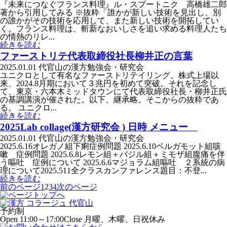
『未来につなぐフランス料理』ル・スプートニク 高橋雄二郎
著から引用してみる ※抜粋「誰かが新しい技術を見出し、別
の誰かがその技術を応用して、また新しい技術を開拓してい
く。フランス料理は、斬新なおいしさを追い求める料理人たち
の情熱のリレ...
続きを読む
ファーストリテ代表取締役社長柳井正の言葉
2025.01.01
代官山の漢方勉強会・研究会
ユニクロとして有名なファーストリテイリング。株式上場以
来、2024.8月期において３兆円を初めて突破。それを記念し
て、東京・六本木ミッドタウンにて代表取締役社長・柳井正氏
の基調講演が催された。以下、継承略。そこからの抜粋であ
る。 ユニクロ...
続きを読む
2025Lab collage(漢方研究会 ) 日時 メニュー
2025.01.01
代官山の漢方勉強会・研究会
2025.6.16オレガノ組下痢症例問題 2025.6.10ベルガモット組咳
嗽 症例問題 2025.6.8レモン組＋バジル組＋ミモザ組腹痛を伴
う嘔吐 症例について 2025.6.6マジョラム組嘔吐 ２系統の病
理について2025.511全クラスカンファレンス題目：不登...
続きを読む
前のページ
1
2
3
4
次のページ
予約制
Open 11:00～17:00
Close 月曜、木曜、日祝休み