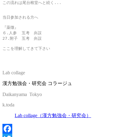
この流れは尾台榕堂へと続く...

当日参加される方へ

『薬徵』

６.人参  互考　弁誤

27.附子　互考　弁誤

ここを理解してきて下さい

Lab collage
漢方勉強会・研究会 コラージュ
Daikanyama Tokyo
k.toda
Lab collage（漢方勉強会・研究会）