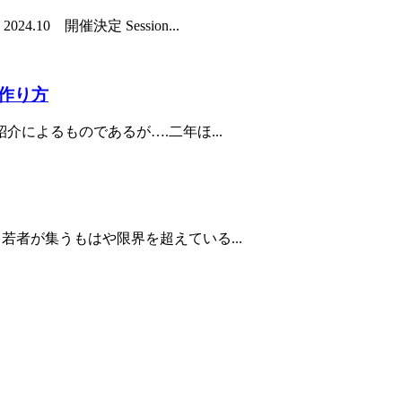
0 開催決定 Session...
作り方
によるものであるが….二年ほ...
から若者が集うもはや限界を超えている...