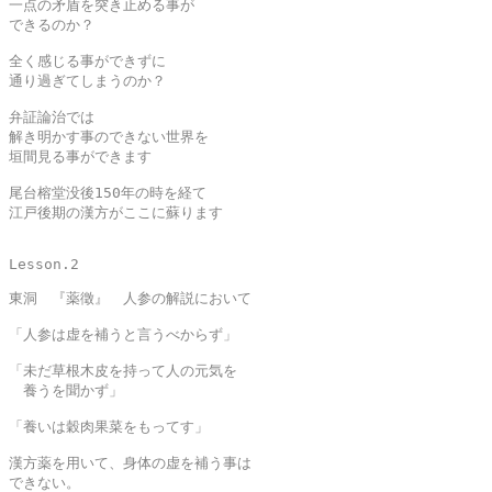
一点の矛盾を突き止める事が

できるのか？

全く感じる事ができずに

通り過ぎてしまうのか？

弁証論治では

解き明かす事のできない世界を

垣間見る事ができます

尾台榕堂没後150年の時を経て
江戸後期の漢方がここに蘇ります

Lesson.2

東洞　『薬徵』　人参の解説において

「人参は虚を補うと言うべからず」

「未だ草根木皮を持って人の元気を

　養うを聞かず」

「養いは穀肉果菜をもってす」

漢方薬を用いて、身体の虚を補う事は

できない。
