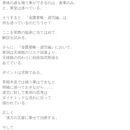
身体の虚を補う事ができるのは、食事のみ。

と、東堂は述べている。

そうすると、『金匱要略・虚労編』は、

何を述べているのだろうか？

ここを実際の臨床に当てはめて、

解説を試みる。

さらに、『金匱要略・虚労編』において、

東洞は天雄散のリスク回避より、

天雄散の代わりに桂枝加朮附湯を

あてている。

ポイントは朮附である。

草根木皮では補う事はできなと

明確に述べておきながら....

虚労に対して東洞の思考は

ダイナミックな流れに沿って

描かれている。

正しく

「漢方の文脈に乗せて治療する」

そして
