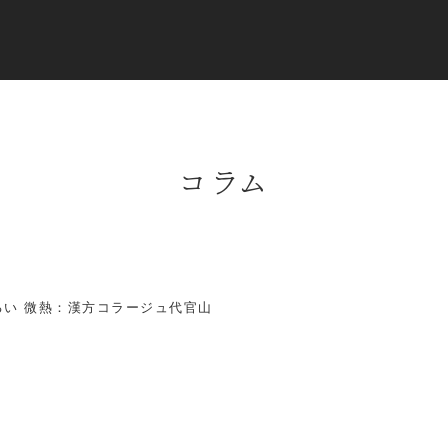
コラム
るい 微熱：漢方コラージュ代官山